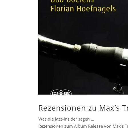
Rezensionen zu Max’s T
Was die Jazz-Insider sagen …
Rezensionen zum Album Release von Max’s Tr