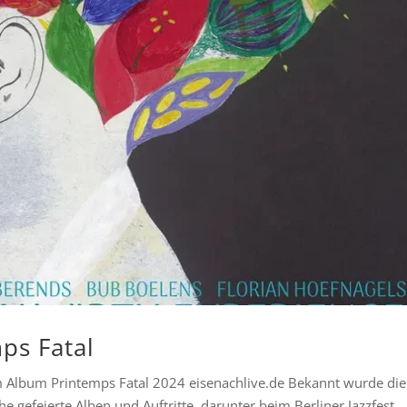
ps Fatal
m Album Printemps Fatal 2024 eisenachlive.de Bekannt wurde die
 gefeierte Alben und Auftritte, darunter beim Berliner Jazzfest.