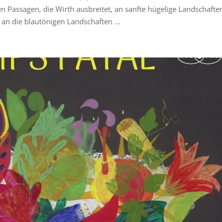
n Passagen, die Wirth ausbreitet, an sanfte hügelige Landschafte
h an die blautönigen Landschaften …