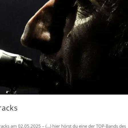
racks
acks am 02.05.2025 – (…) hier hörst du eine der TOP-Bands des